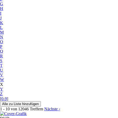
G
H
I
J
K
L
M
N
O
P
Q
R
S
T
U
V
W
X
Y
Z
[0-9]
1 - 10 von 12046 Treffern
Nächste ›