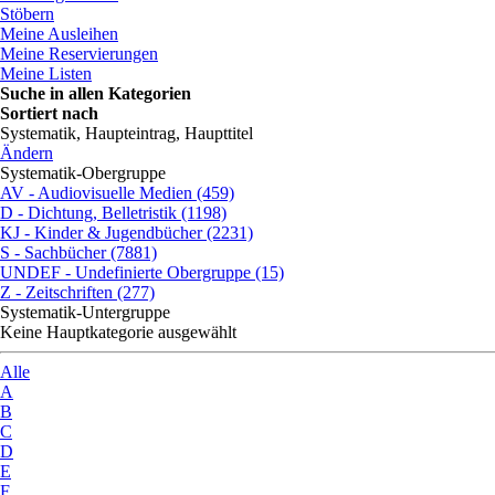
Stöbern
Meine Ausleihen
Meine Reservierungen
Meine Listen
Suche in allen Kategorien
Sortiert nach
Systematik, Haupteintrag, Haupttitel
Ändern
Systematik-Obergruppe
AV - Audiovisuelle Medien (459)
D - Dichtung, Belletristik (1198)
KJ - Kinder & Jugendbücher (2231)
S - Sachbücher (7881)
UNDEF - Undefinierte Obergruppe (15)
Z - Zeitschriften (277)
Systematik-Untergruppe
Keine Hauptkategorie ausgewählt
Alle
A
B
C
D
E
F