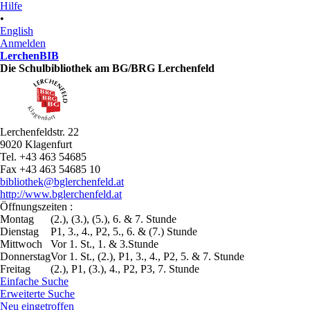
Hilfe
•
English
Anmelden
LerchenBIB
Die Schulbibliothek am BG/BRG Lerchenfeld
Lerchenfeldstr. 22
9020 Klagenfurt
Tel. +43 463 54685
Fax +43 463 54685 10
bibliothek@bglerchenfeld.at
http://www.bglerchenfeld.at
Öffnungszeiten :
Montag
(2.), (3.), (5.), 6. & 7. Stunde
Dienstag
P1, 3., 4., P2, 5., 6. & (7.) Stunde
Mittwoch
Vor 1. St., 1. & 3.Stunde
Donnerstag
Vor 1. St., (2.), P1, 3., 4., P2, 5. & 7. Stunde
Freitag
(2.), P1, (3.), 4., P2, P3, 7. Stunde
Einfache Suche
Erweiterte Suche
Neu eingetroffen